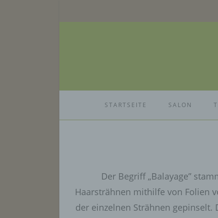
Zum
Inhalt
springen
STARTSEITE
SALON
Der Begriff „Balayage” stam
Haarsträhnen mithilfe von Folien v
der einzelnen Strähnen gepinselt. 