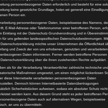
eitung personenbezogener Daten erforderlich und besteht für eine sol
eitung keine gesetzliche Grundlage, holen wir generell eine Einwilligun
fenen Person ein.
rarbeitung personenbezogener Daten, beispielsweise des Namens, de
ift, E-Mail-Adresse oder Telefonnummer einer betroffenen Person, erfo
im Einklang mit der Datenschutz-Grundverordnung und in Übereinstim
n für uns geltenden landesspezifischen Datenschutzbestimmungen. Mit
 Datenschutzerklärung möchte unser Unternehmen die Öffentlichkeit ü
mfang und Zweck der von uns erhobenen, genutzten und verarbeiteten
enbezogenen Daten informieren. Ferner werden betroffene Personen 
 Datenschutzerklärung über die ihnen zustehenden Rechte aufgeklärt.
ben als für die Verarbeitung Verantwortlicher zahlreiche technische un
layage. Auch hier werden vereinzelt Highlights von de
isatorische Maßnahmen umgesetzt, um einen möglichst lückenlosen S
 oder nur leicht aufgehellt. Dafür wird das Gesicht 
er diese Internetseite verarbeiteten personenbezogenen Daten
 Look können zusätzlich ausgewählte Haarpartien h
zustellen. Dennoch können Internetbasierte Datenübertragungen
ätzlich Sicherheitslücken aufweisen, sodass ein absoluter Schutz nicht
etwas für lange Haare, sondern funktionieren auch h
leistet werden kann. Aus diesem Grund steht es jeder betroffenen Pe
Longbob.
personenbezogene Daten auch auf alternativen Wegen, beispielsweise
nisch, an uns zu übermitteln.