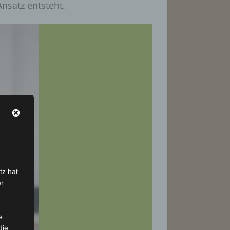
Ansatz entsteht.
tz hat
er
e
die