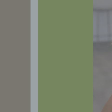
soz
b)
Bet
der
ver
c)
Ver
Vo
per
das
das
ode
die
d)
Ein
per
ein