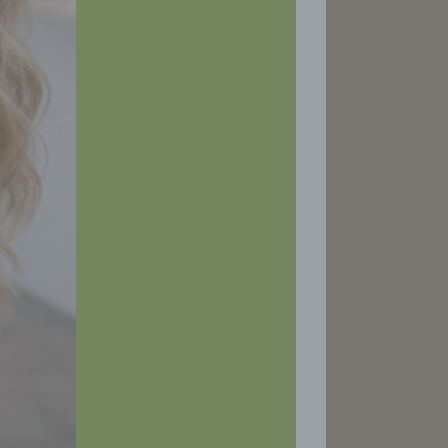
son,
lichen
führte
ion,
esen,
reitung
ung,