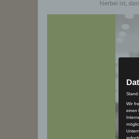
hierbei ist, da
Dat
Stand
Wir fr
einen 
Intern
möglic
Unter
jedoch