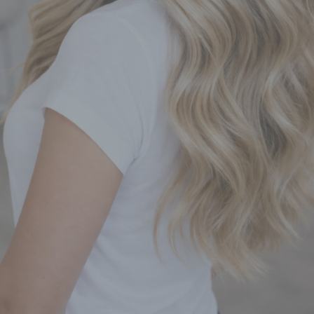
ialen Identität dieser natürlichen Person sind, identifiziert werden kann.
 betroffene Person
roffene Person ist jede identifizierte oder identifizierbare natürliche Per
en personenbezogene Daten von dem für die Verarbeitung Verantwort
arbeitet werden.
 Verarbeitung
arbeitung ist jeder mit oder ohne Hilfe automatisierter Verfahren ausge
rgang oder jede solche Vorgangsreihe im Zusammenhang mit
sonenbezogenen Daten wie das Erheben, das Erfassen, die Organisat
 Ordnen, die Speicherung, die Anpassung oder Veränderung, das Ausl
 Abfragen, die Verwendung, die Offenlegung durch Übermittlung, Verb
r eine andere Form der Bereitstellung, den Abgleich oder die Verknüpf
 Einschränkung, das Löschen oder die Vernichtung.
 Einschränkung der Verarbeitung
schränkung der Verarbeitung ist die Markierung gespeicherter
sonenbezogener Daten mit dem Ziel, ihre künftige Verarbeitung
zuschränken.