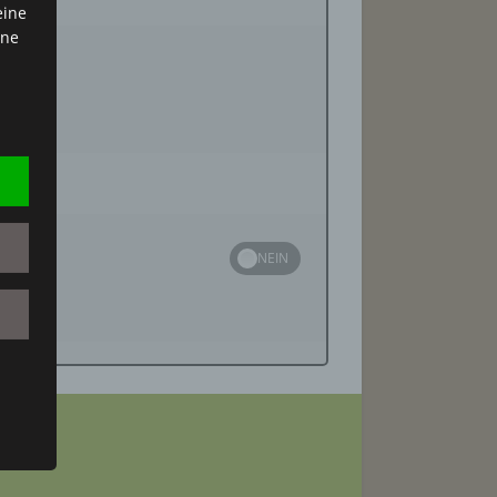
eine
ine
ns,
ng
en
hte
r
en
nn.