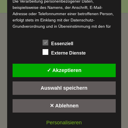
Datenschutzeinstellungen
Die Verarbeitung personenbezogener Daten,
beispielsweise des Namens, der Anschrift, E-Mail-
Adresse oder Telefonnummer einer betroffenen Person,
erfolgt stets im Einklang mit der Datenschutz-
Grundverordnung und in Übereinstimmung mit den für
uns geltenden landesspezifischen
Datenschutzbestimmungen. Mittels dieser
Essenziell
Datenschutzerklärung möchte unser Unternehmen die
Öffentlichkeit über Art, Umfang und Zweck der von uns
Externe Dienste
erhobenen, genutzten und verarbeiteten
personenbezogenen Daten informieren. Ferner werden
✓ Akzeptieren
betroffene Personen mittels dieser Datenschutzerklärung
über die ihnen zustehenden Rechte aufgeklärt.
Wir haben als für die Verarbeitung Verantwortlicher
Auswahl speichern
zahlreiche technische und organisatorische Maßnahmen
umgesetzt, um einen möglichst lückenlosen Schutz der
über diese Internetseite verarbeiteten
✕ Ablehnen
personenbezogenen Daten sicherzustellen. Dennoch
können Internetbasierte Datenübertragungen
Personalisieren
grundsätzlich Sicherheitslücken aufweisen, sodass ein