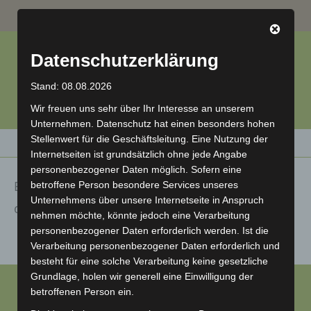
Zum
INSTAGRAM
FACEBOOK
GOOGLE
Inhalt
springen
Datenschutzerklärung
Stand: 08.08.2026
Wir freuen uns sehr über Ihr Interesse an unserem
Unternehmen. Datenschutz hat einen besonders hohen
Stellenwert für die Geschäftsleitung. Eine Nutzung der
MENÜ
Internetseiten ist grundsätzlich ohne jede Angabe
personenbezogener Daten möglich. Sofern eine
Es gibt momentan keine Beiträge, die unter
betroffene Person besondere Services unseres
Unternehmens über unsere Internetseite in Anspruch
dieser Kategorie veröffentlicht wurden.
nehmen möchte, könnte jedoch eine Verarbeitung
personenbezogener Daten erforderlich werden. Ist die
Verarbeitung personenbezogener Daten erforderlich und
besteht für eine solche Verarbeitung keine gesetzliche
Grundlage, holen wir generell eine Einwilligung der
Copyright 2026 - DIE FRISEURE Michael Schmand
betroffenen Person ein.
Impressum
-
Datenschutzerklärung
-
AGB